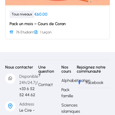
€60.00
Tous niveaux
Pack un mois – Cours de Coran
76 Etudiant
1 Leçon
Nous contacter
Une
Nos
Rejoignez notre
question
cours
communauté
?
Disponible
Alphabétisation
24h/24,7j/7
Facebook
Contact
+33 6 52
Pack
52 44 62
famille
Address
Sciences
Le Cire -
islamiques