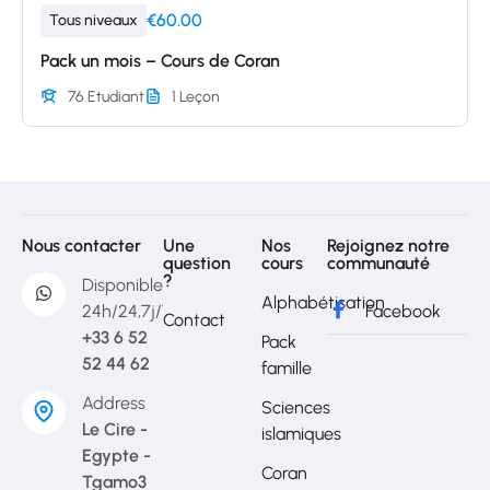
€60.00
Tous niveaux
Pack un mois – Cours de Coran
76 Etudiant
1 Leçon
Nous contacter
Une
Nos
Rejoignez notre
question
cours
communauté
?
Disponible
Alphabétisation
24h/24,7j/7
Facebook
Contact
+33 6 52
Pack
52 44 62
famille
Address
Sciences
Le Cire -
islamiques
Egypte -
Coran
Tgamo3